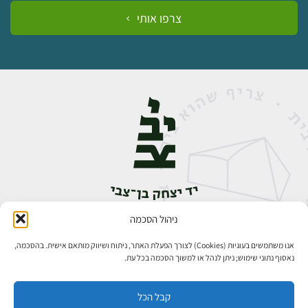
צרפו אותי
ניהול הסכמה
אבן גבירול 14, רחביה, ירושלים
טלפון:
02-5398888
אנו משתמשים בעוגיות (Cookies) לצורך הפעלת האתר, ניתוח ושיווק מותאם אישית. בהסכמה,
נאסוף נתוני שימוש; ניתן לנהל או למשוך הסכמה בכל עת.
קבל הכל