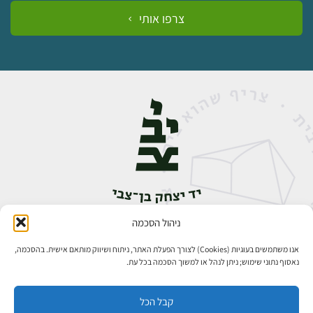
צרפו אותי
ניהול הסכמה
אבן גבירול 14, רחביה, ירושלים
טלפון:
02-5398888
אנו משתמשים בעוגיות (Cookies) לצורך הפעלת האתר, ניתוח ושיווק מותאם אישית. בהסכמה,
נאסוף נתוני שימוש; ניתן לנהל או למשוך הסכמה בכל עת.
קבל הכל