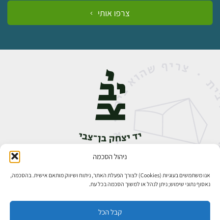
צרפו אותי
ניהול הסכמה
אבן גבירול 14, רחביה, ירושלים
טלפון:
02-5398888
אנו משתמשים בעוגיות (Cookies) לצורך הפעלת האתר, ניתוח ושיווק מותאם אישית. בהסכמה,
נאסוף נתוני שימוש; ניתן לנהל או למשוך הסכמה בכל עת.
קבל הכל