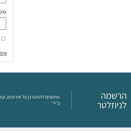
סיס
איפו
הרשמה
מוזמנים להתעדכן על אירועים, קור
לניוזלטר
ב'יד'