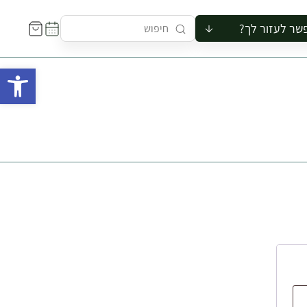
שר לעזור לך?
ור לקבוצה
פתח 
סיור
קורס
ר
רייה
ור בצריף