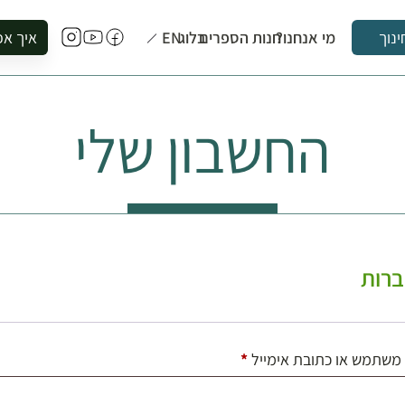
מי אנחנו?
חנות הספרים
בלוג
EN
איך אפ
ינוך
להזמין סי
להירשם ל
החשבון שלי
להירשם ל
לקנות ספ
לבקר בספ
לתאם ביק
רות
חובה
משתמש או כתובת אימייל
*