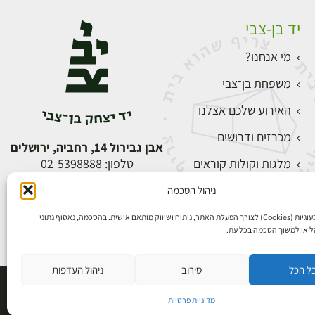
יד בן-צבי
מי אנחנו?
משפחת בן־צבי
האירוע שלכם אצלנו
מכרזים ודרושים
אבן גבירול 14, רחביה, ירושלים
מלגות וקולות קוראים
טלפון:
02-5398888
צור קשר
ניהול הסכמה
התחברות
אנו משתמשים בעוגיות (Cookies) לצורך הפעלת האתר, ניתוח ושיווק מותאם אישית. בהסכמה, נאסוף נתוני
הל או למשוך הסכמה בכל עת.
ל הכל
סירוב
ניהול העדפות
פיתוח אתרים
מדיניות פרטיות