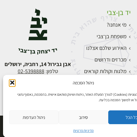
יד בן-צבי
מי אנחנו?
משפחת בן־צבי
האירוע שלכם אצלנו
מכרזים ודרושים
אבן גבירול 14, רחביה, ירושלים
מלגות וקולות קוראים
טלפון:
02-5398888
צור קשר
ניהול הסכמה
התחברות
אנו משתמשים בעוגיות (Cookies) לצורך הפעלת האתר, ניתוח ושיווק מותאם אישית. בהסכמה, נאסוף נתוני
הל או למשוך הסכמה בכל עת.
ל הכל
סירוב
ניהול העדפות
פיתוח אתרים
מדיניות פרטיות