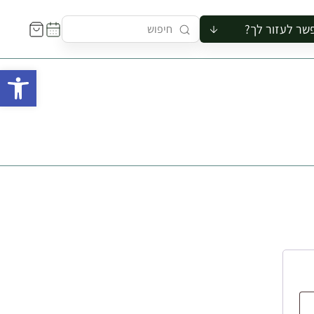
שר לעזור לך?
ור לקבוצה
פתח 
סיור
קורס
ר
רייה
ור בצריף