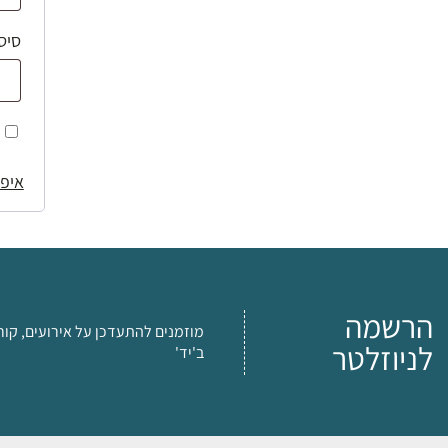
סיס
איפו
הרשמה
מוזמנים להתעדכן על אירועים, קור
לניוזלטר
ב'יד'