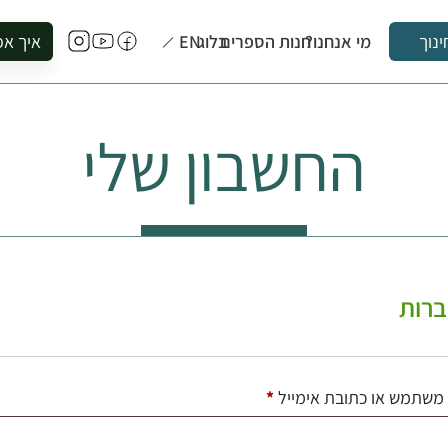
מי אנחנו?
חנות הספרים
בלוג
EN
איך אפ
ינוך
להזמין סי
להירשם ל
החשבון שלי
להירשם ל
לקנות ספ
לבקר בספ
לתאם ביק
רות
חובה
משתמש או כתובת אימייל
*