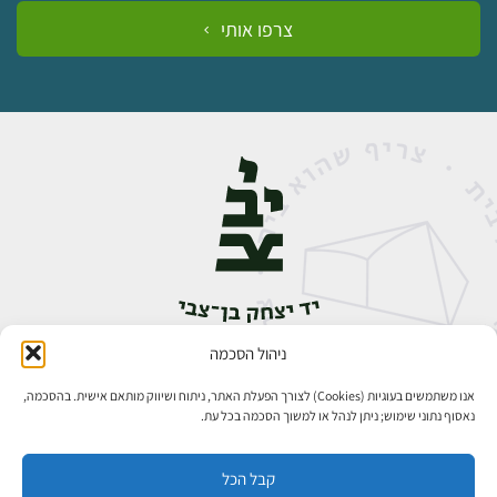
צרפו אותי
ניהול הסכמה
אבן גבירול 14, רחביה, ירושלים
טלפון:
02-5398888
אנו משתמשים בעוגיות (Cookies) לצורך הפעלת האתר, ניתוח ושיווק מותאם אישית. בהסכמה,
נאסוף נתוני שימוש; ניתן לנהל או למשוך הסכמה בכל עת.
קבל הכל