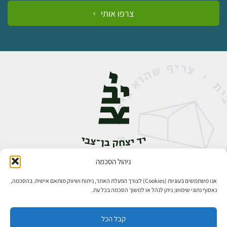
צרפו אותי
ניהול הסכמה
אבן גבירול 14, רחביה, ירושלים
טלפון:
02-5398888
אנו משתמשים בעוגיות (Cookies) לצורך הפעלת האתר, ניתוח ושיווק מותאם אישית. בהסכמה,
נאסוף נתוני שימוש; ניתן לנהל או למשוך הסכמה בכל עת.
קבל הכל