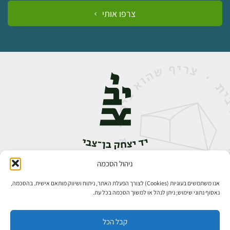
צרפו אותי
ניהול הסכמה
אבן גבירול 14, רחביה, ירושלים
טלפון:
02-5398888
אנו משתמשים בעוגיות (Cookies) לצורך הפעלת האתר, ניתוח ושיווק מותאם אישית. בהסכמה,
נאסוף נתוני שימוש; ניתן לנהל או למשוך הסכמה בכל עת.
קבל הכל