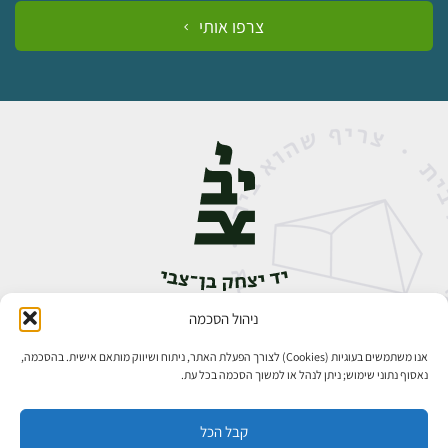
צרפו אותי
ניהול הסכמה
אבן גבירול 14, רחביה, ירושלים
טלפון:
02-5398888
אנו משתמשים בעוגיות (Cookies) לצורך הפעלת האתר, ניתוח ושיווק מותאם אישית. בהסכמה,
נאסוף נתוני שימוש; ניתן לנהל או למשוך הסכמה בכל עת.
קבל הכל