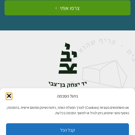
צרפו אותי
ניהול הסכמה
אבן גבירול 14, רחביה, ירושלים
טלפון:
02-5398888
אנו משתמשים בעוגיות (Cookies) לצורך הפעלת האתר, ניתוח ושיווק מותאם אישית. בהסכמה,
נאסוף נתוני שימוש; ניתן לנהל או למשוך הסכמה בכל עת.
קבל הכל