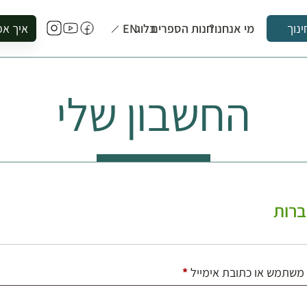
מי אנחנו?
חנות הספרים
בלוג
EN
איך אפ
ינוך
להזמין סי
להירשם ל
החשבון שלי
להירשם ל
לקנות ספ
לבקר בספ
לתאם ביק
רות
חובה
משתמש או כתובת אימייל
*