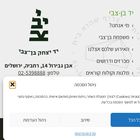
יד בן-צבי
מי אנחנו?
משפחת בן־צבי
האירוע שלכם אצלנו
מכרזים ודרושים
אבן גבירול 14, רחביה, ירושלים
מלגות וקולות קוראים
טלפון:
02-5398888
צור קשר
ניהול הסכמה
התחברות
אנו משתמשים בעוגיות (Cookies) לצורך הפעלת האתר, ניתוח ושיווק מותאם אישית. בהסכמה, נאסוף נתוני
הל או למשוך הסכמה בכל עת.
ל הכל
סירוב
ניהול העדפות
פיתוח אתרים
מדיניות פרטיות