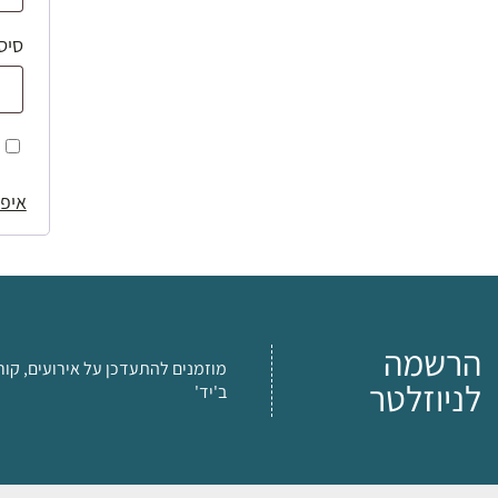
סיס
איפו
הרשמה
מוזמנים להתעדכן על אירועים, קור
לניוזלטר
ב'יד'