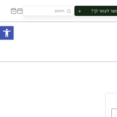
שר לעזור לך?
ור לקבוצה
פתח 
סיור
קורס
ר
רייה
ור בצריף