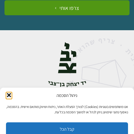
צרפו אותי
ניהול הסכמה
אבן גבירול 14, רחביה, ירושלים
טלפון:
02-5398888
אנו משתמשים בעוגיות (Cookies) לצורך הפעלת האתר, ניתוח ושיווק מותאם אישית. בהסכמה,
נאסוף נתוני שימוש; ניתן לנהל או למשוך הסכמה בכל עת.
קבל הכל