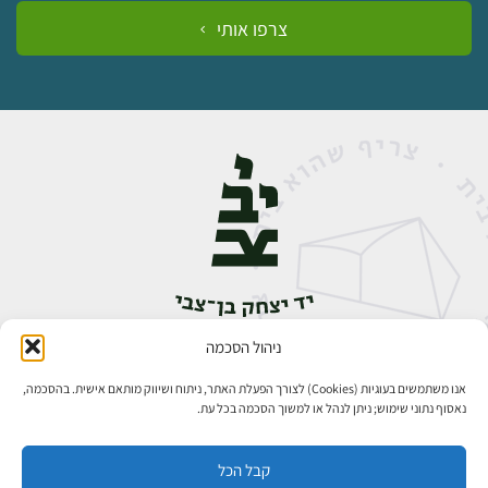
צרפו אותי
ניהול הסכמה
אבן גבירול 14, רחביה, ירושלים
טלפון:
02-5398888
אנו משתמשים בעוגיות (Cookies) לצורך הפעלת האתר, ניתוח ושיווק מותאם אישית. בהסכמה,
נאסוף נתוני שימוש; ניתן לנהל או למשוך הסכמה בכל עת.
קבל הכל