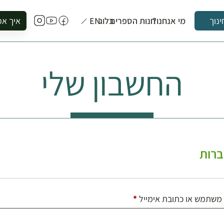
מי אנחנו?
חנות הספרים
בלוג
EN
איך אפ
ינוך
להזמין סי
להירשם ל
החשבון שלי
להירשם ל
לקנות ספ
לבקר בספ
לתאם ביק
רות
חובה
משתמש או כתובת אימייל
*