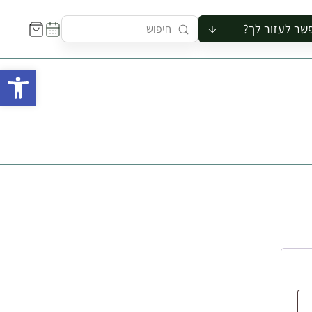
שר לעזור לך?
ור לקבוצה
פתח 
סיור
קורס
ר
רייה
ור בצריף