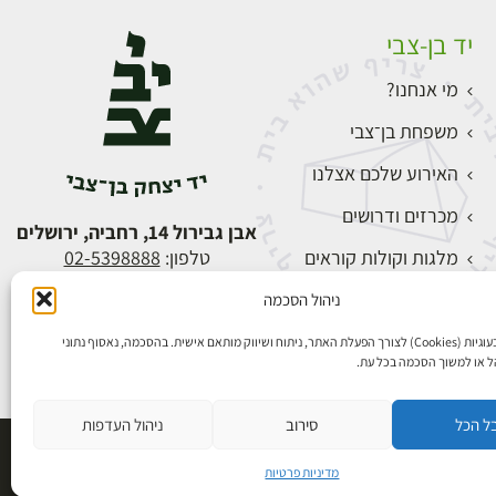
יד בן-צבי
מי אנחנו?
משפחת בן־צבי
האירוע שלכם אצלנו
מכרזים ודרושים
אבן גבירול 14, רחביה, ירושלים
מלגות וקולות קוראים
טלפון:
02-5398888
צור קשר
ניהול הסכמה
התחברות
אנו משתמשים בעוגיות (Cookies) לצורך הפעלת האתר, ניתוח ושיווק מותאם אישית. בהסכמה, נאסוף נתוני
הל או למשוך הסכמה בכל עת.
ל הכל
סירוב
ניהול העדפות
פיתוח אתרים
מדיניות פרטיות