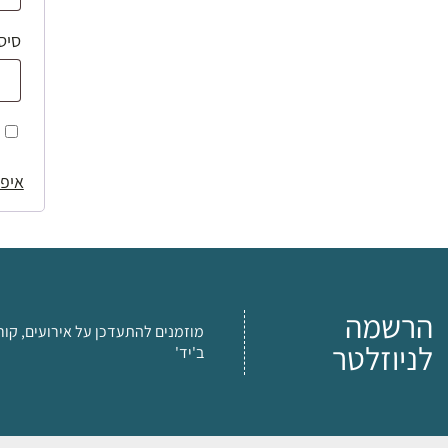
סיס
איפו
הרשמה
מוזמנים להתעדכן על אירועים, קור
לניוזלטר
ב'יד'