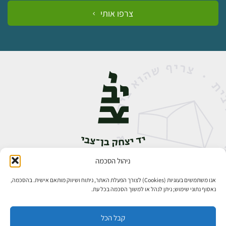
צרפו אותי
ניהול הסכמה
אבן גבירול 14, רחביה, ירושלים
טלפון:
02-5398888
אנו משתמשים בעוגיות (Cookies) לצורך הפעלת האתר, ניתוח ושיווק מותאם אישית. בהסכמה,
נאסוף נתוני שימוש; ניתן לנהל או למשוך הסכמה בכל עת.
קבל הכל