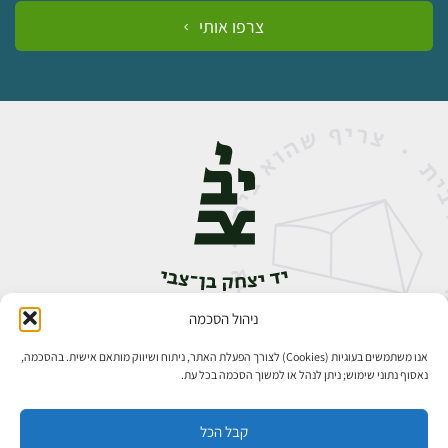
צרפו אותי
ניהול הסכמה
אבן גבירול 14, רחביה, ירושלים
טלפון:
02-5398888
אנו משתמשים בעוגיות (Cookies) לצורך הפעלת האתר, ניתוח ושיווק מותאם אישית. בהסכמה,
נאסוף נתוני שימוש; ניתן לנהל או למשוך הסכמה בכל עת.
קבל הכל