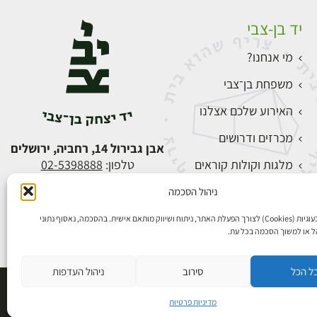
יד בן-צבי
מי אנחנו?
משפחת בן־צבי
האירוע שלכם אצלנו
מכרזים ודרושים
אבן גבירול 14, רחביה, ירושלים
מלגות וקולות קוראים
טלפון:
02-5398888
צור קשר
ניהול הסכמה
התחברות
אנו משתמשים בעוגיות (Cookies) לצורך הפעלת האתר, ניתוח ושיווק מותאם אישית. בהסכמה, נאסוף נתוני
הל או למשוך הסכמה בכל עת.
ל הכל
סירוב
ניהול העדפות
פיתוח אתרים
מדיניות פרטיות