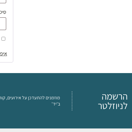
סיס
איפו
הרשמה
מוזמנים להתעדכן על אירועים, קור
לניוזלטר
ב'יד'