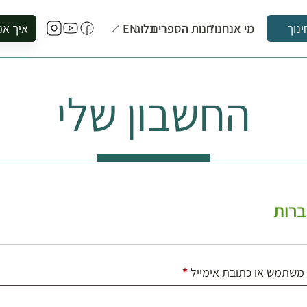
מי אנחנו?
חנות הספרים
בלוג
EN
איך אפ
ינוך
להזמין סי
להירשם ל
החשבון שלי
להירשם ל
לקנות ספ
לבקר בספ
לתאם ביק
רות
חובה
משתמש או כתובת אימייל
*