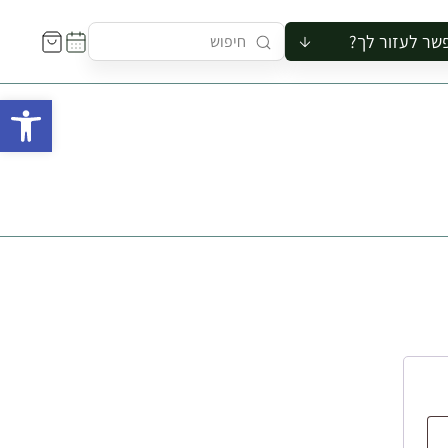
שר לעזור לך?
ור לקבוצה
פתח 
סיור
קורס
ר
רייה
ור בצריף