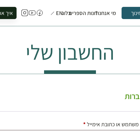
מי אנחנו?
חנות הספרים
בלוג
EN
איך אפ
ינוך
להזמין סי
להירשם ל
החשבון שלי
להירשם ל
לקנות ספ
לבקר בספ
לתאם ביק
רות
חובה
משתמש או כתובת אימייל
*