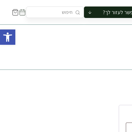
שר לעזור לך?
ור לקבוצה
פתח 
סיור
קורס
ר
רייה
ור בצריף