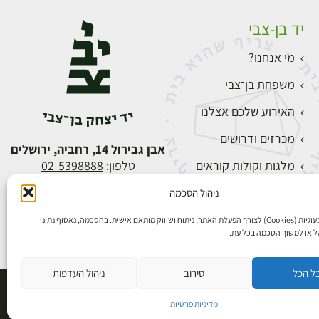
יד בן-צבי
מי אנחנו?
משפחת בן־צבי
האירוע שלכם אצלנו
מכרזים ודרושים
אבן גבירול 14, רחביה, ירושלים
מלגות וקולות קוראים
טלפון:
02-5398888
צור קשר
ניהול הסכמה
התחברות
אנו משתמשים בעוגיות (Cookies) לצורך הפעלת האתר, ניתוח ושיווק מותאם אישית. בהסכמה, נאסוף נתוני
הל או למשוך הסכמה בכל עת.
ל הכל
סירוב
ניהול העדפות
פיתוח אתרים
מדיניות פרטיות