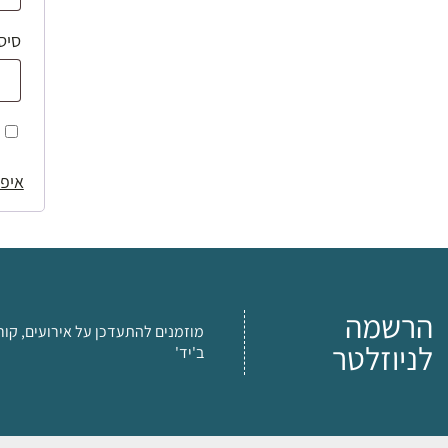
סיס
איפו
הרשמה
מוזמנים להתעדכן על אירועים, קור
לניוזלטר
ב'יד'