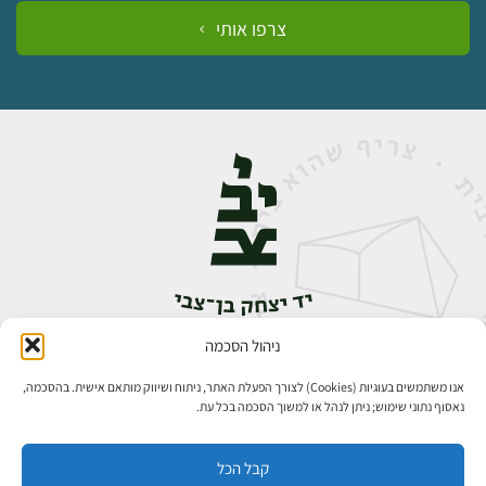
צרפו אותי
ניהול הסכמה
אבן גבירול 14, רחביה, ירושלים
טלפון:
02-5398888
אנו משתמשים בעוגיות (Cookies) לצורך הפעלת האתר, ניתוח ושיווק מותאם אישית. בהסכמה,
נאסוף נתוני שימוש; ניתן לנהל או למשוך הסכמה בכל עת.
קבל הכל