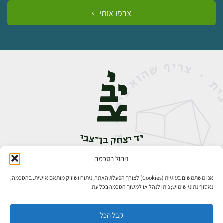
צרפו אותי
ניהול הסכמה
אבן גבירול 14, רחביה, ירושלים
טלפון:
02-5398888
אנו משתמשים בעוגיות (Cookies) לצורך הפעלת האתר, ניתוח ושיווק מותאם אישית. בהסכמה,
נאסוף נתוני שימוש; ניתן לנהל או למשוך הסכמה בכל עת.
קבל הכל