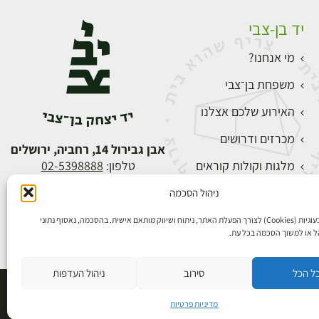
יד בן-צבי
מי אנחנו?
משפחת בן־צבי
האירוע שלכם אצלנו
מכרזים ודרושים
אבן גבירול 14, רחביה, ירושלים
מלגות וקולות קוראים
טלפון:
02-5398888
צור קשר
ניהול הסכמה
התחברות
אנו משתמשים בעוגיות (Cookies) לצורך הפעלת האתר, ניתוח ושיווק מותאם אישית. בהסכמה, נאסוף נתוני
הל או למשוך הסכמה בכל עת.
ל הכל
סירוב
ניהול העדפות
פיתוח אתרים
מדיניות פרטיות