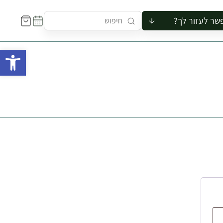
שר לעזור לך?
ור לקבוצה
פתח 
סיור
קורס
ר
רייה
ור בצריף