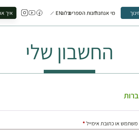
מי אנחנו?
חנות הספרים
בלוג
EN
איך אפ
ינוך
להזמין סי
להירשם ל
החשבון שלי
להירשם ל
לקנות ספ
לבקר בספ
לתאם ביק
רות
חובה
משתמש או כתובת אימייל
*