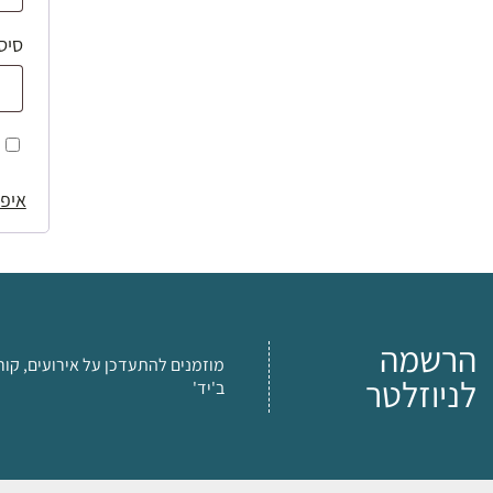
סיס
איפו
הרשמה
מוזמנים להתעדכן על אירועים, קור
לניוזלטר
ב'יד'