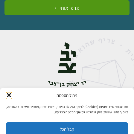
צרפו אותי
ניהול הסכמה
אבן גבירול 14, רחביה, ירושלים
טלפון:
02-5398888
אנו משתמשים בעוגיות (Cookies) לצורך הפעלת האתר, ניתוח ושיווק מותאם אישית. בהסכמה,
נאסוף נתוני שימוש; ניתן לנהל או למשוך הסכמה בכל עת.
קבל הכל