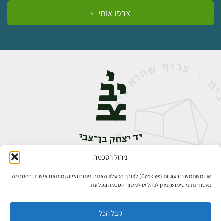
צרפו אותי
ניהול הסכמה
אבן גבירול 14, רחביה, ירושלים
טלפון:
02-5398888
אנו משתמשים בעוגיות (Cookies) לצורך הפעלת האתר, ניתוח ושיווק מותאם אישית. בהסכמה,
נאסוף נתוני שימוש; ניתן לנהל או למשוך הסכמה בכל עת.
קבל הכל