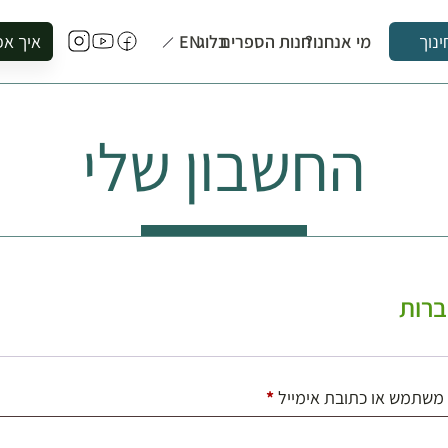
מי אנחנו?
חנות הספרים
בלוג
EN
איך אפ
ינוך
להזמין סי
להירשם ל
החשבון שלי
להירשם ל
לקנות ספ
לבקר בספ
לתאם ביק
רות
חובה
משתמש או כתובת אימייל
*