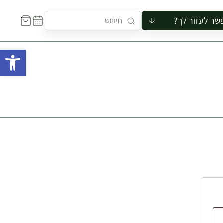
שר לעזור לך?
ור לקבוצה
פתח 
סיור
קורס
ר
רייה
ור בצריף