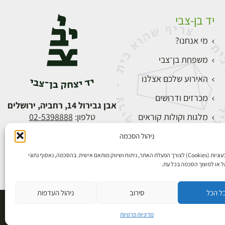
יד בן-צבי
מי אנחנו?
משפחת בן־צבי
האירוע שלכם אצלנו
מכרזים ודרושים
אבן גבירול 14, רחביה, ירושלים
מלגות וקולות קוראים
טלפון:
02-5398888
צור קשר
ניהול הסכמה
התחברות
אנו משתמשים בעוגיות (Cookies) לצורך הפעלת האתר, ניתוח ושיווק מותאם אישית. בהסכמה, נאסוף נתוני
הל או למשוך הסכמה בכל עת.
ל הכל
סירוב
ניהול העדפות
פיתוח אתרים
מדיניות פרטיות