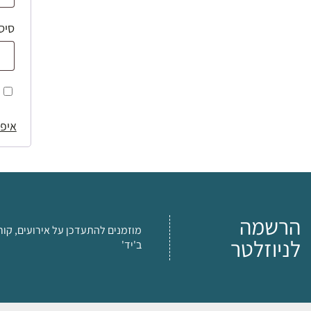
סיס
איפו
הרשמה
מוזמנים להתעדכן על אירועים, קור
לניוזלטר
ב'יד'