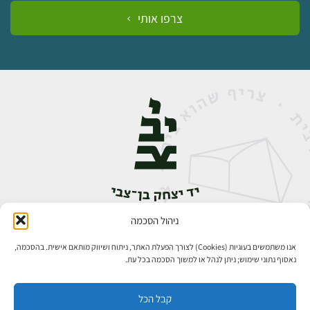
צרפו אותי
ניהול הסכמה
אבן גבירול 14, רחביה, ירושלים
טלפון:
02-5398888
אנו משתמשים בעוגיות (Cookies) לצורך הפעלת האתר, ניתוח ושיווק מותאם אישית. בהסכמה,
נאסוף נתוני שימוש; ניתן לנהל או למשוך הסכמה בכל עת.
קבל הכל