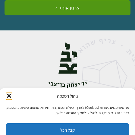
צרפו אותי
ניהול הסכמה
אבן גבירול 14, רחביה, ירושלים
טלפון:
02-5398888
אנו משתמשים בעוגיות (Cookies) לצורך הפעלת האתר, ניתוח ושיווק מותאם אישית. בהסכמה,
נאסוף נתוני שימוש; ניתן לנהל או למשוך הסכמה בכל עת.
קבל הכל