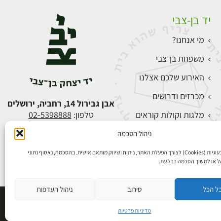
יד בן-צבי
מי אנחנו?
משפחת בן־צבי
האירוע שלכם אצלנו
מכרזים ודרושים
אבן גבירול 14, רחביה, ירושלים
מלגות וקולות קוראים
טלפון:
02-5398888
צור קשר
ניהול הסכמה
התחברות
אנו משתמשים בעוגיות (Cookies) לצורך הפעלת האתר, ניתוח ושיווק מותאם אישית. בהסכמה, נאסוף נתוני
הל או למשוך הסכמה בכל עת.
ל הכל
סירוב
ניהול העדפות
פיתוח אתרים
מדיניות פרטיות