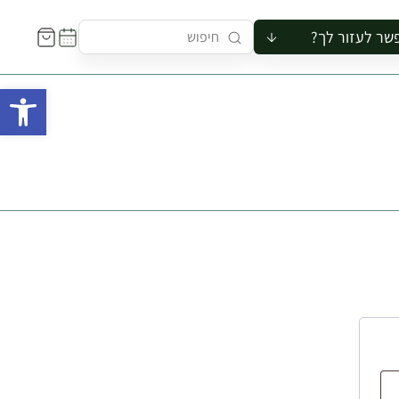
שר לעזור לך?
ור לקבוצה
פתח 
סיור
קורס
ר
רייה
ור בצריף