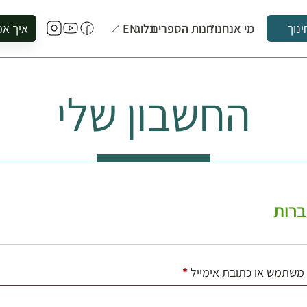
מי אנחנו?
חנות הספרים
בלוג
EN
איך אפ
ינוך
להזמין סי
להירשם ל
החשבון שלי
להירשם ל
לקנות ספ
לבקר בספ
לתאם ביק
רות
חובה
משתמש או כתובת אימייל
*