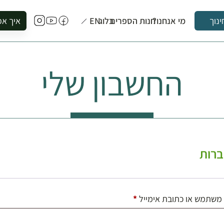
מי אנחנו?
חנות הספרים
בלוג
EN
איך אפ
ינוך
להזמין סי
להירשם ל
החשבון שלי
להירשם ל
לקנות ספ
לבקר בספ
לתאם ביק
רות
חובה
משתמש או כתובת אימייל
*