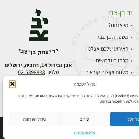
יד בן-צבי
מי אנחנו?
משפחת בן־צבי
האירוע שלכם אצלנו
מכרזים ודרושים
אבן גבירול 14, רחביה, ירושלים
מלגות וקולות קוראים
טלפון:
02-5398888
צור קשר
ניהול הסכמה
התחברות
אנו משתמשים בעוגיות (Cookies) לצורך הפעלת האתר, ניתוח ושיווק מותאם אישית. בהסכמה, נאסוף נתוני
הל או למשוך הסכמה בכל עת.
ל הכל
סירוב
ניהול העדפות
פיתוח אתרים
מדיניות פרטיות