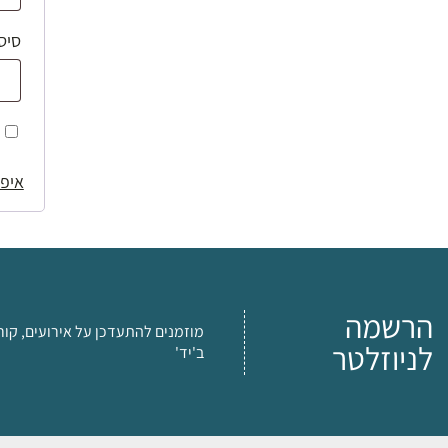
סיס
איפו
הרשמה
מוזמנים להתעדכן על אירועים, קור
לניוזלטר
ב'יד'