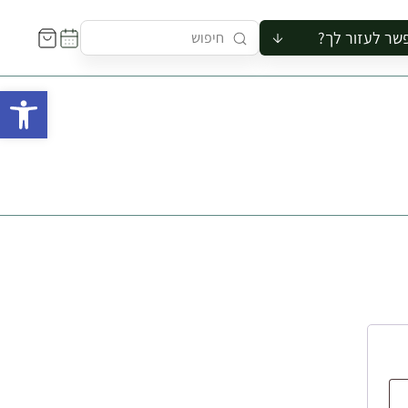
שר לעזור לך?
ור לקבוצה
פתח 
סיור
קורס
ר
רייה
ור בצריף