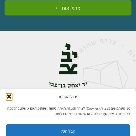
צרפו אותי
ניהול הסכמה
אבן גבירול 14, רחביה, ירושלים
טלפון:
02-5398888
אנו משתמשים בעוגיות (Cookies) לצורך הפעלת האתר, ניתוח ושיווק מותאם אישית. בהסכמה,
נאסוף נתוני שימוש; ניתן לנהל או למשוך הסכמה בכל עת.
קבל הכל