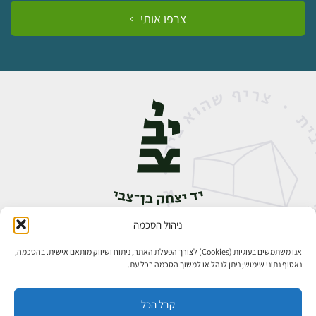
צרפו אותי
ניהול הסכמה
אבן גבירול 14, רחביה, ירושלים
טלפון:
02-5398888
אנו משתמשים בעוגיות (Cookies) לצורך הפעלת האתר, ניתוח ושיווק מותאם אישית. בהסכמה,
נאסוף נתוני שימוש; ניתן לנהל או למשוך הסכמה בכל עת.
קבל הכל