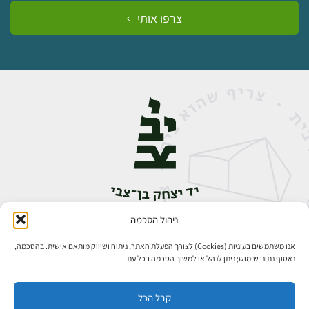
צרפו אותי
ניהול הסכמה
אבן גבירול 14, רחביה, ירושלים
טלפון:
02-5398888
אנו משתמשים בעוגיות (Cookies) לצורך הפעלת האתר, ניתוח ושיווק מותאם אישית. בהסכמה,
נאסוף נתוני שימוש; ניתן לנהל או למשוך הסכמה בכל עת.
קבל הכל