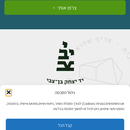
צרפו אותי
ניהול הסכמה
אבן גבירול 14, רחביה, ירושלים
טלפון:
02-5398888
אנו משתמשים בעוגיות (Cookies) לצורך הפעלת האתר, ניתוח ושיווק מותאם אישית. בהסכמה,
נאסוף נתוני שימוש; ניתן לנהל או למשוך הסכמה בכל עת.
קבל הכל