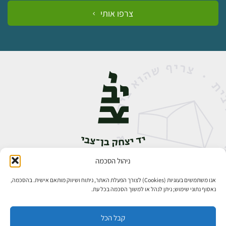
צרפו אותי
ניהול הסכמה
אבן גבירול 14, רחביה, ירושלים
טלפון:
02-5398888
אנו משתמשים בעוגיות (Cookies) לצורך הפעלת האתר, ניתוח ושיווק מותאם אישית. בהסכמה,
נאסוף נתוני שימוש; ניתן לנהל או למשוך הסכמה בכל עת.
קבל הכל