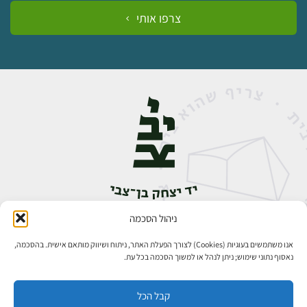
צרפו אותי
ניהול הסכמה
אבן גבירול 14, רחביה, ירושלים
טלפון:
02-5398888
אנו משתמשים בעוגיות (Cookies) לצורך הפעלת האתר, ניתוח ושיווק מותאם אישית. בהסכמה,
נאסוף נתוני שימוש; ניתן לנהל או למשוך הסכמה בכל עת.
קבל הכל