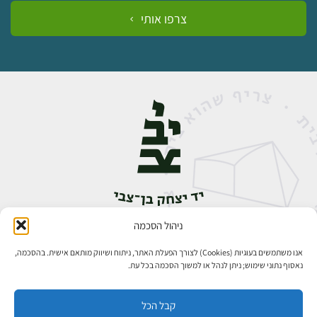
צרפו אותי
ניהול הסכמה
אבן גבירול 14, רחביה, ירושלים
טלפון:
02-5398888
אנו משתמשים בעוגיות (Cookies) לצורך הפעלת האתר, ניתוח ושיווק מותאם אישית. בהסכמה,
נאסוף נתוני שימוש; ניתן לנהל או למשוך הסכמה בכל עת.
קבל הכל