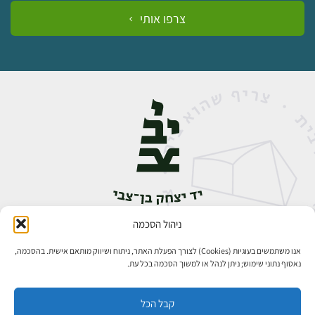
צרפו אותי
ניהול הסכמה
אבן גבירול 14, רחביה, ירושלים
טלפון:
02-5398888
אנו משתמשים בעוגיות (Cookies) לצורך הפעלת האתר, ניתוח ושיווק מותאם אישית. בהסכמה,
נאסוף נתוני שימוש; ניתן לנהל או למשוך הסכמה בכל עת.
קבל הכל