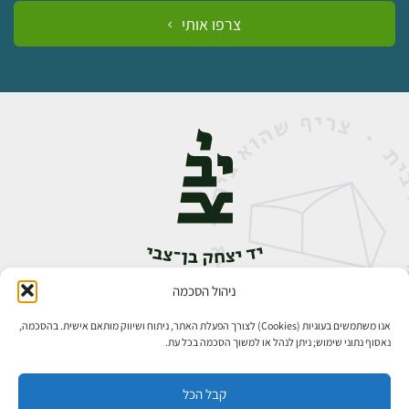
צרפו אותי
ניהול הסכמה
אבן גבירול 14, רחביה, ירושלים
טלפון:
02-5398888
אנו משתמשים בעוגיות (Cookies) לצורך הפעלת האתר, ניתוח ושיווק מותאם אישית. בהסכמה,
נאסוף נתוני שימוש; ניתן לנהל או למשוך הסכמה בכל עת.
קבל הכל