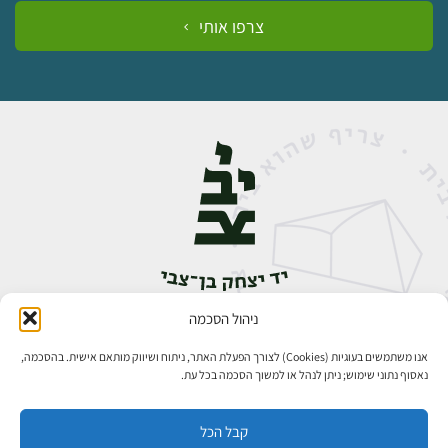
צרפו אותי
ניהול הסכמה
אבן גבירול 14, רחביה, ירושלים
טלפון:
02-5398888
אנו משתמשים בעוגיות (Cookies) לצורך הפעלת האתר, ניתוח ושיווק מותאם אישית. בהסכמה,
נאסוף נתוני שימוש; ניתן לנהל או למשוך הסכמה בכל עת.
קבל הכל