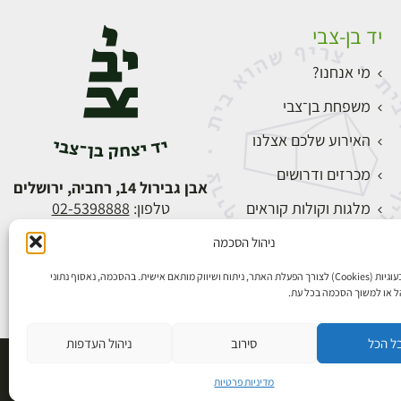
יד בן-צבי
מי אנחנו?
משפחת בן־צבי
האירוע שלכם אצלנו
מכרזים ודרושים
אבן גבירול 14, רחביה, ירושלים
מלגות וקולות קוראים
טלפון:
02-5398888
צור קשר
ניהול הסכמה
התחברות
אנו משתמשים בעוגיות (Cookies) לצורך הפעלת האתר, ניתוח ושיווק מותאם אישית. בהסכמה, נאסוף נתוני
הל או למשוך הסכמה בכל עת.
ל הכל
סירוב
ניהול העדפות
פיתוח אתרים
מדיניות פרטיות