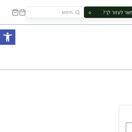
שר לעזור לך?
ור לקבוצה
פתח 
סיור
קורס
ר
רייה
ור בצריף