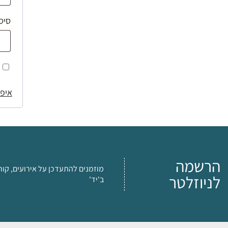
סיס
איפו
הרשמה
מוזמנים להתעדכן על אירועים, קור
לניוזלטר
ב'יד'