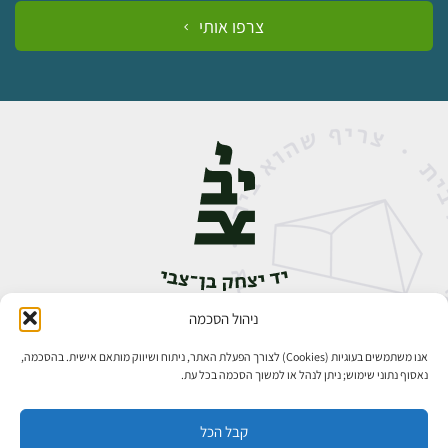
צרפו אותי
ניהול הסכמה
אבן גבירול 14, רחביה, ירושלים
טלפון:
02-5398888
אנו משתמשים בעוגיות (Cookies) לצורך הפעלת האתר, ניתוח ושיווק מותאם אישית. בהסכמה,
נאסוף נתוני שימוש; ניתן לנהל או למשוך הסכמה בכל עת.
קבל הכל