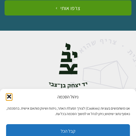
צרפו אותי
ניהול הסכמה
אבן גבירול 14, רחביה, ירושלים
טלפון:
02-5398888
אנו משתמשים בעוגיות (Cookies) לצורך הפעלת האתר, ניתוח ושיווק מותאם אישית. בהסכמה,
נאסוף נתוני שימוש; ניתן לנהל או למשוך הסכמה בכל עת.
קבל הכל