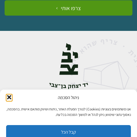
צרפו אותי
ניהול הסכמה
אבן גבירול 14, רחביה, ירושלים
טלפון:
02-5398888
אנו משתמשים בעוגיות (Cookies) לצורך הפעלת האתר, ניתוח ושיווק מותאם אישית. בהסכמה,
נאסוף נתוני שימוש; ניתן לנהל או למשוך הסכמה בכל עת.
קבל הכל