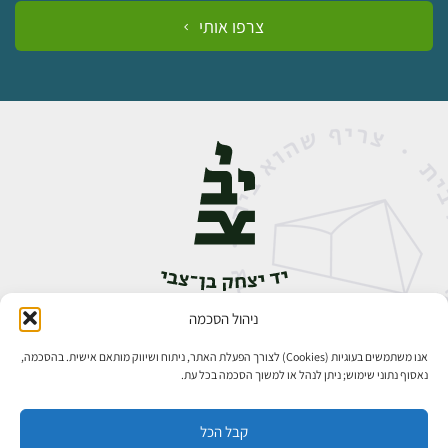
צרפו אותי
ניהול הסכמה
אבן גבירול 14, רחביה, ירושלים
טלפון:
02-5398888
אנו משתמשים בעוגיות (Cookies) לצורך הפעלת האתר, ניתוח ושיווק מותאם אישית. בהסכמה,
נאסוף נתוני שימוש; ניתן לנהל או למשוך הסכמה בכל עת.
קבל הכל