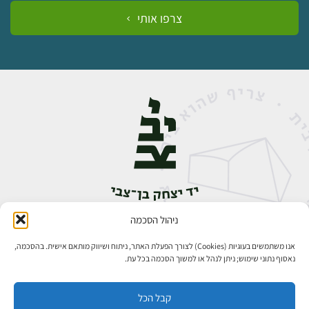
צרפו אותי
ניהול הסכמה
אבן גבירול 14, רחביה, ירושלים
טלפון:
02-5398888
אנו משתמשים בעוגיות (Cookies) לצורך הפעלת האתר, ניתוח ושיווק מותאם אישית. בהסכמה,
נאסוף נתוני שימוש; ניתן לנהל או למשוך הסכמה בכל עת.
קבל הכל