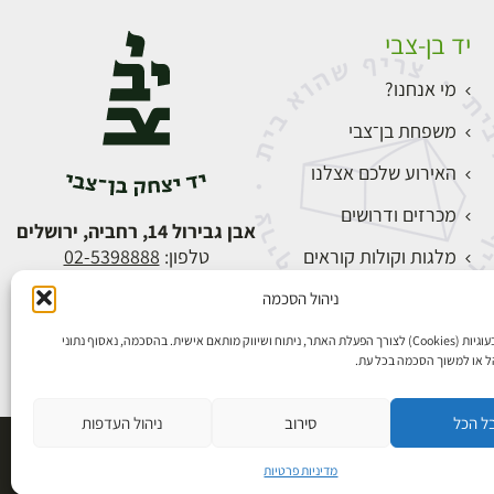
יד בן-צבי
מי אנחנו?
משפחת בן־צבי
האירוע שלכם אצלנו
מכרזים ודרושים
אבן גבירול 14, רחביה, ירושלים
מלגות וקולות קוראים
טלפון:
02-5398888
צור קשר
ניהול הסכמה
התחברות
אנו משתמשים בעוגיות (Cookies) לצורך הפעלת האתר, ניתוח ושיווק מותאם אישית. בהסכמה, נאסוף נתוני
הל או למשוך הסכמה בכל עת.
ל הכל
סירוב
ניהול העדפות
פיתוח אתרים
מדיניות פרטיות