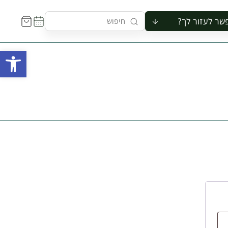
שר לעזור לך?
ור לקבוצה
פתח 
סיור
קורס
ר
רייה
ור בצריף