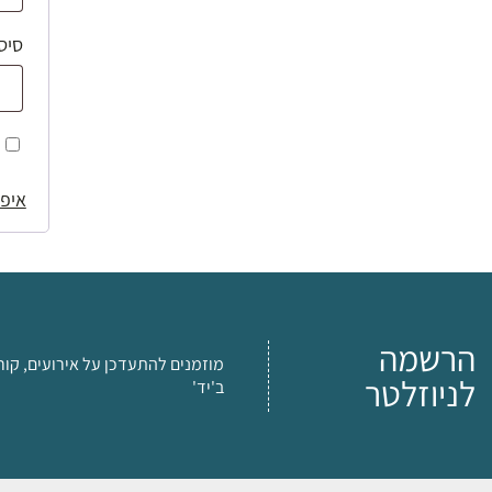
סיס
איפו
הרשמה
מוזמנים להתעדכן על אירועים, קור
לניוזלטר
ב'יד'