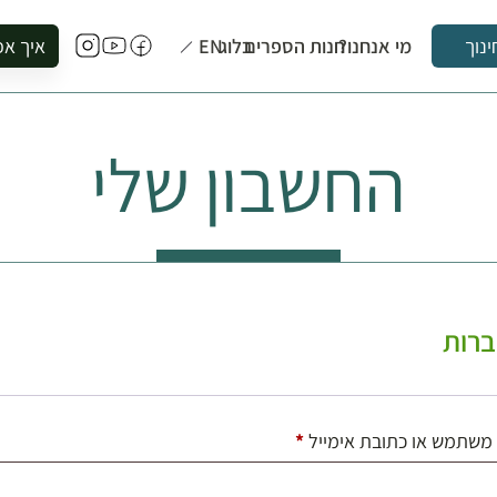
מי אנחנו?
חנות הספרים
בלוג
EN
איך אפ
ינוך
להזמין סי
להירשם ל
החשבון שלי
להירשם ל
לקנות ספ
לבקר בספ
לתאם ביק
רות
חובה
משתמש או כתובת אימייל
*