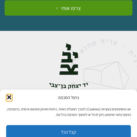
צרפו אותי
ניהול הסכמה
אבן גבירול 14, רחביה, ירושלים
טלפון:
02-5398888
אנו משתמשים בעוגיות (Cookies) לצורך הפעלת האתר, ניתוח ושיווק מותאם אישית. בהסכמה,
נאסוף נתוני שימוש; ניתן לנהל או למשוך הסכמה בכל עת.
קבל הכל