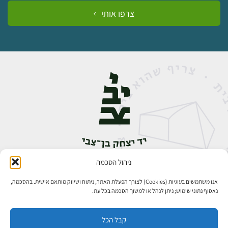
צרפו אותי
ניהול הסכמה
אבן גבירול 14, רחביה, ירושלים
טלפון:
02-5398888
אנו משתמשים בעוגיות (Cookies) לצורך הפעלת האתר, ניתוח ושיווק מותאם אישית. בהסכמה,
נאסוף נתוני שימוש; ניתן לנהל או למשוך הסכמה בכל עת.
קבל הכל