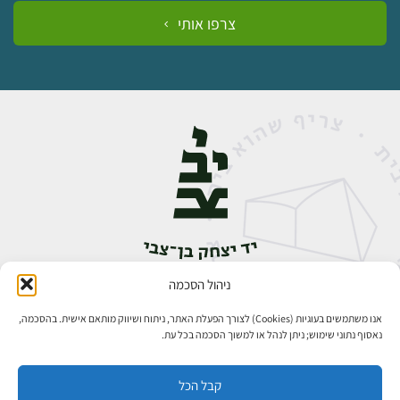
צרפו אותי
ניהול הסכמה
אבן גבירול 14, רחביה, ירושלים
טלפון:
02-5398888
אנו משתמשים בעוגיות (Cookies) לצורך הפעלת האתר, ניתוח ושיווק מותאם אישית. בהסכמה,
נאסוף נתוני שימוש; ניתן לנהל או למשוך הסכמה בכל עת.
קבל הכל