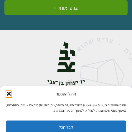
צרפו אותי
ניהול הסכמה
אבן גבירול 14, רחביה, ירושלים
טלפון:
02-5398888
אנו משתמשים בעוגיות (Cookies) לצורך הפעלת האתר, ניתוח ושיווק מותאם אישית. בהסכמה,
נאסוף נתוני שימוש; ניתן לנהל או למשוך הסכמה בכל עת.
קבל הכל