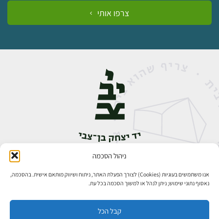
צרפו אותי
ניהול הסכמה
אבן גבירול 14, רחביה, ירושלים
טלפון:
02-5398888
אנו משתמשים בעוגיות (Cookies) לצורך הפעלת האתר, ניתוח ושיווק מותאם אישית. בהסכמה,
נאסוף נתוני שימוש; ניתן לנהל או למשוך הסכמה בכל עת.
קבל הכל